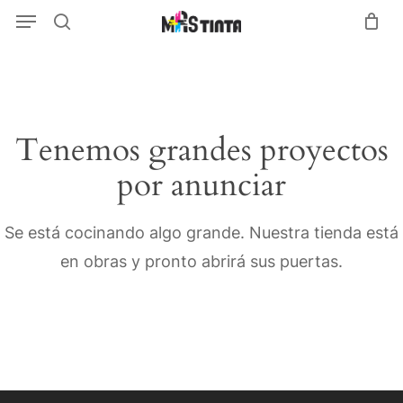
Menu
Skip
Menu
search
to
main
content
Tenemos grandes proyectos
por anunciar
Se está cocinando algo grande. Nuestra tienda está
en obras y pronto abrirá sus puertas.