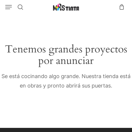
Menu
Skip
Menu
search
to
main
content
Tenemos grandes proyectos
por anunciar
Se está cocinando algo grande. Nuestra tienda está
en obras y pronto abrirá sus puertas.