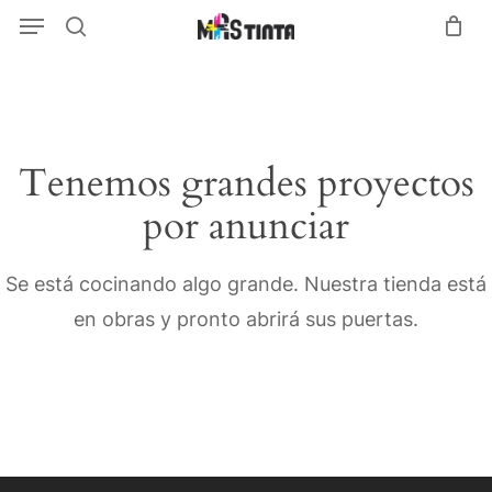
Menu
Skip
Menu
search
to
main
content
Tenemos grandes proyectos
por anunciar
Se está cocinando algo grande. Nuestra tienda está
en obras y pronto abrirá sus puertas.