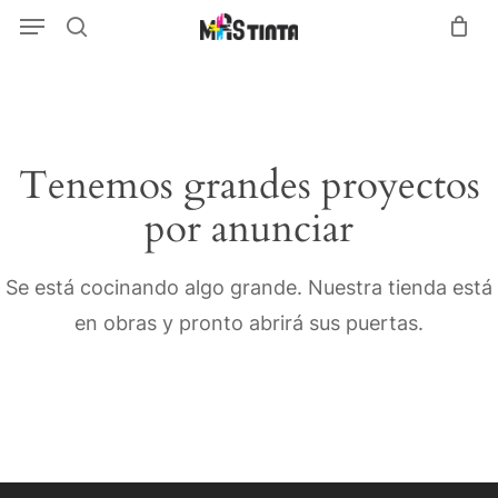
Menu
Skip
Menu
search
to
main
content
Tenemos grandes proyectos
por anunciar
Se está cocinando algo grande. Nuestra tienda está
en obras y pronto abrirá sus puertas.