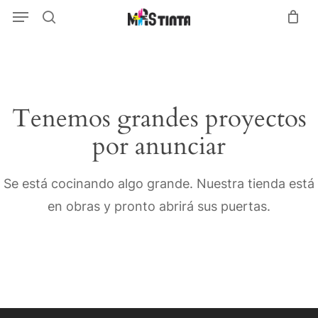
Menu
Skip
Menu
search
to
main
content
Tenemos grandes proyectos
por anunciar
Se está cocinando algo grande. Nuestra tienda está
en obras y pronto abrirá sus puertas.