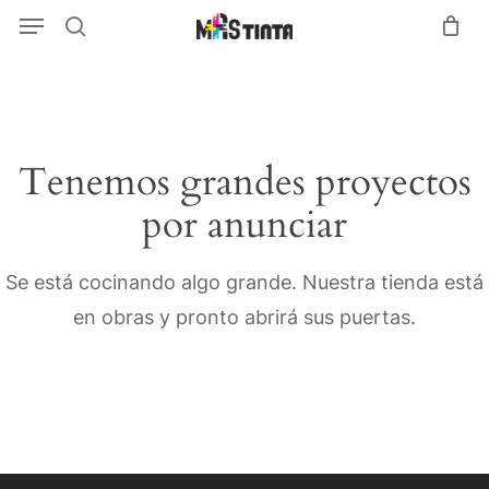
Menu
Skip
Menu
search
to
main
content
Tenemos grandes proyectos
por anunciar
Se está cocinando algo grande. Nuestra tienda está
en obras y pronto abrirá sus puertas.