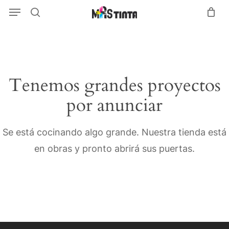
Menu
Skip
Menu
search
to
main
content
Tenemos grandes proyectos
por anunciar
Se está cocinando algo grande. Nuestra tienda está
en obras y pronto abrirá sus puertas.