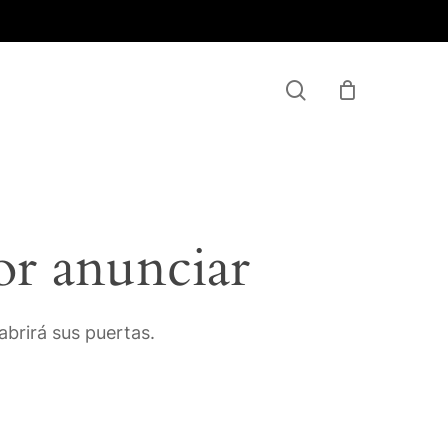
Menu
search
or anunciar
brirá sus puertas.