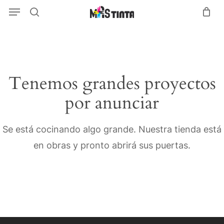
Menu
Skip
Menu
search
to
main
content
Tenemos grandes proyectos
por anunciar
Se está cocinando algo grande. Nuestra tienda está
en obras y pronto abrirá sus puertas.