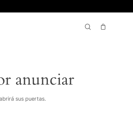
Menu
search
or anunciar
brirá sus puertas.