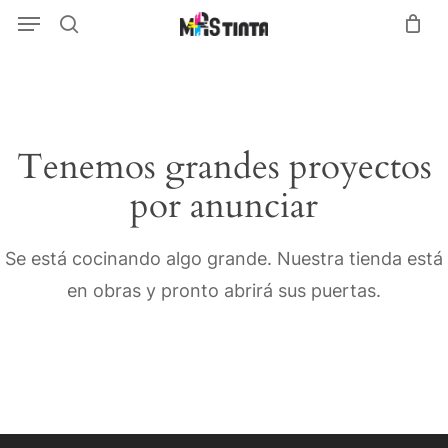
Menu
Skip
Menu
search
to
main
content
Tenemos grandes proyectos
por anunciar
Se está cocinando algo grande. Nuestra tienda está
en obras y pronto abrirá sus puertas.