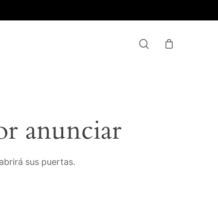
Menu
search
or anunciar
brirá sus puertas.