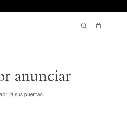
Menu
search
or anunciar
brirá sus puertas.