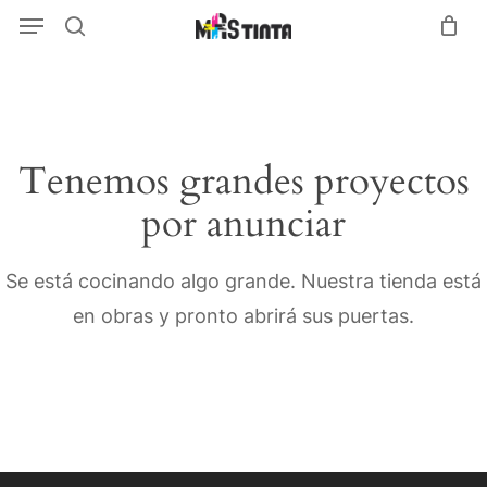
Menu
Skip
Menu
search
to
main
content
Tenemos grandes proyectos
por anunciar
Se está cocinando algo grande. Nuestra tienda está
en obras y pronto abrirá sus puertas.