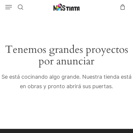
Menu
Skip
Menu
search
to
main
content
Tenemos grandes proyectos
por anunciar
Se está cocinando algo grande. Nuestra tienda está
en obras y pronto abrirá sus puertas.