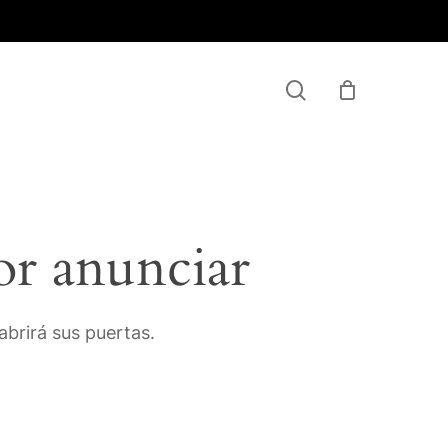
Menu
search
or anunciar
brirá sus puertas.