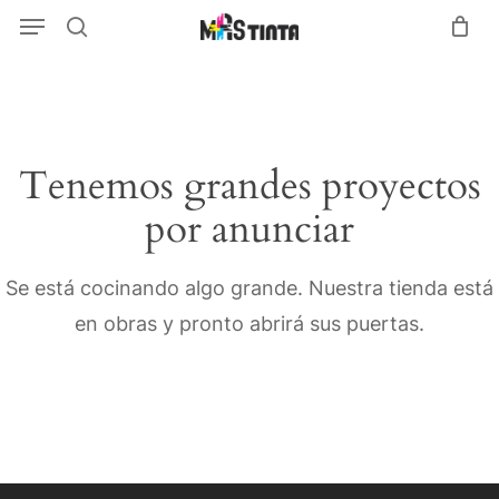
Menu
Skip
Menu
search
to
main
content
Tenemos grandes proyectos
por anunciar
Se está cocinando algo grande. Nuestra tienda está
en obras y pronto abrirá sus puertas.