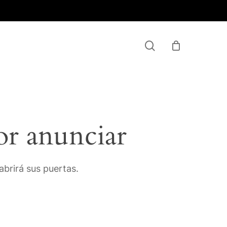
Menu
search
or anunciar
brirá sus puertas.