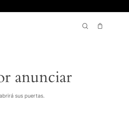
Menu
search
or anunciar
brirá sus puertas.