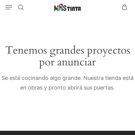
Menu
Skip
Menu
search
to
main
content
Tenemos grandes proyectos
por anunciar
Se está cocinando algo grande. Nuestra tienda está
en obras y pronto abrirá sus puertas.