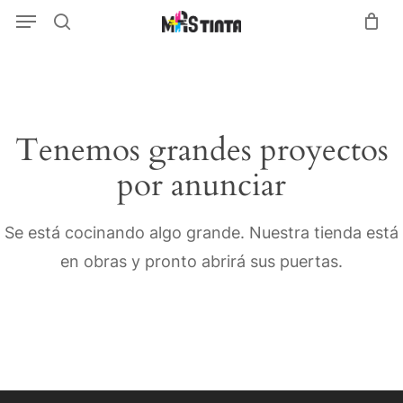
Menu
Skip
Menu
search
to
main
content
Tenemos grandes proyectos
por anunciar
Se está cocinando algo grande. Nuestra tienda está
en obras y pronto abrirá sus puertas.