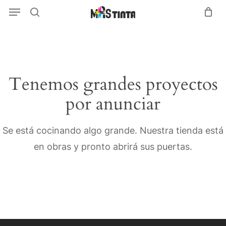
Menu
Skip
Menu
search
to
main
content
Tenemos grandes proyectos
por anunciar
Se está cocinando algo grande. Nuestra tienda está
en obras y pronto abrirá sus puertas.