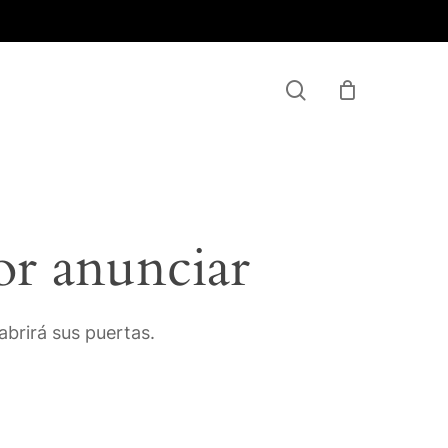
Menu
search
or anunciar
brirá sus puertas.