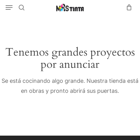
Menu
Skip
Menu
search
to
main
content
Tenemos grandes proyectos
por anunciar
Se está cocinando algo grande. Nuestra tienda está
en obras y pronto abrirá sus puertas.