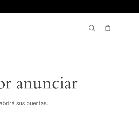
Menu
search
or anunciar
brirá sus puertas.