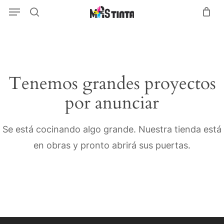
Menu
Skip
Menu
search
to
main
content
Tenemos grandes proyectos
por anunciar
Se está cocinando algo grande. Nuestra tienda está
en obras y pronto abrirá sus puertas.