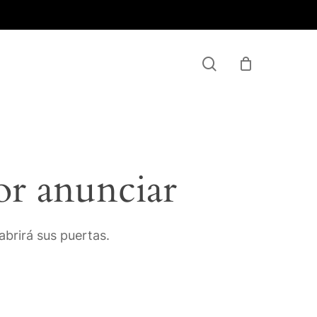
Menu
search
or anunciar
brirá sus puertas.