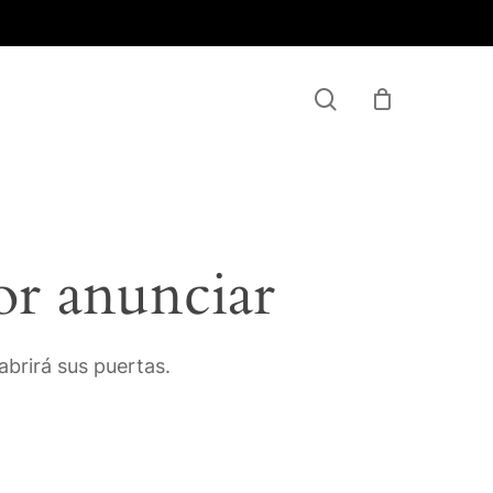
Menu
search
or anunciar
brirá sus puertas.