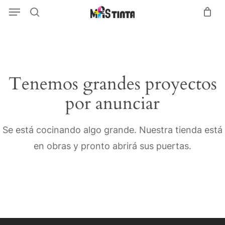
Menu
Skip
Menu
search
to
main
content
Tenemos grandes proyectos
por anunciar
Se está cocinando algo grande. Nuestra tienda está
en obras y pronto abrirá sus puertas.