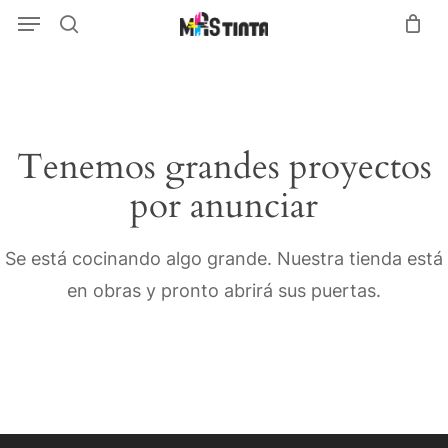
Menu
Skip
Menu
search
to
main
content
Tenemos grandes proyectos
por anunciar
Se está cocinando algo grande. Nuestra tienda está
en obras y pronto abrirá sus puertas.