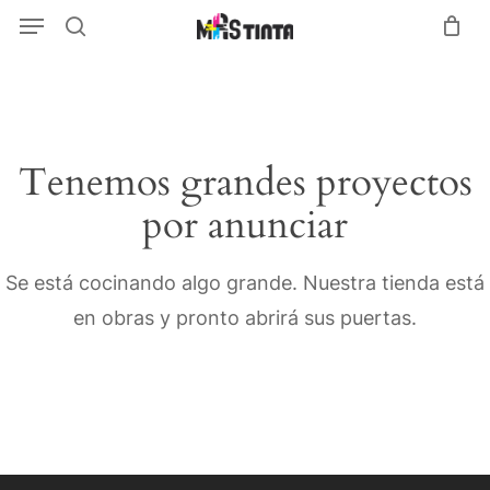
Menu
Skip
Menu
search
to
main
content
Tenemos grandes proyectos
por anunciar
Se está cocinando algo grande. Nuestra tienda está
en obras y pronto abrirá sus puertas.