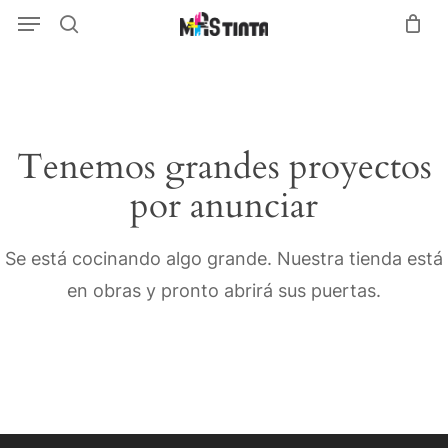
Menu
Skip
Menu
search
to
main
content
Tenemos grandes proyectos
por anunciar
Se está cocinando algo grande. Nuestra tienda está
en obras y pronto abrirá sus puertas.