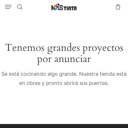
Menu
Skip
Menu
search
to
main
content
Tenemos grandes proyectos
por anunciar
Se está cocinando algo grande. Nuestra tienda está
en obras y pronto abrirá sus puertas.