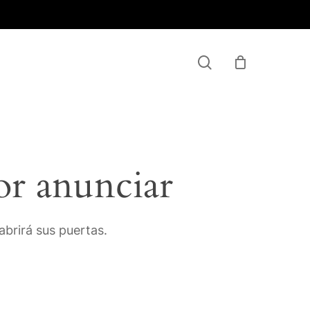
Menu
search
or anunciar
brirá sus puertas.