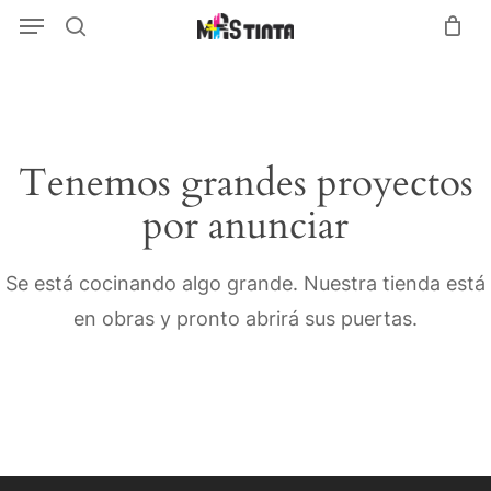
Menu
Skip
Menu
search
to
main
content
Tenemos grandes proyectos
por anunciar
Se está cocinando algo grande. Nuestra tienda está
en obras y pronto abrirá sus puertas.