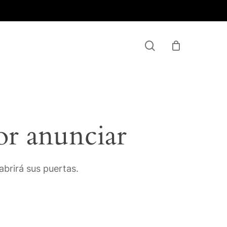
Menu
search
or anunciar
brirá sus puertas.