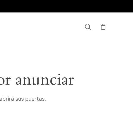
Menu
search
or anunciar
brirá sus puertas.