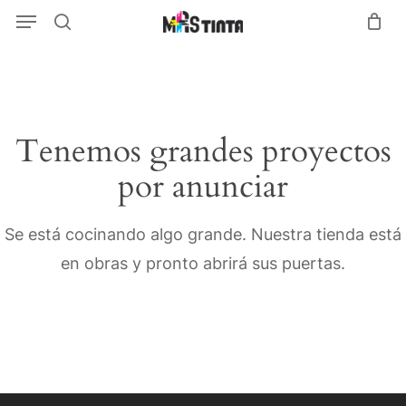
Menu
Skip
Menu
search
to
main
content
Tenemos grandes proyectos
por anunciar
Se está cocinando algo grande. Nuestra tienda está
en obras y pronto abrirá sus puertas.