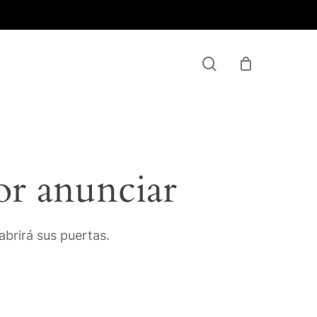
Menu
search
or anunciar
brirá sus puertas.