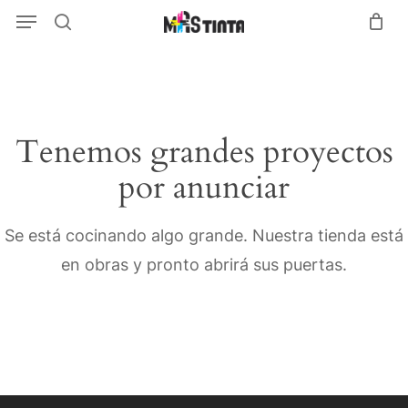
Menu
Skip
Menu
search
to
main
content
Tenemos grandes proyectos
por anunciar
Se está cocinando algo grande. Nuestra tienda está
en obras y pronto abrirá sus puertas.