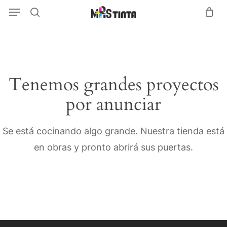
Menu
Skip
Menu
search
to
main
content
Tenemos grandes proyectos
por anunciar
Se está cocinando algo grande. Nuestra tienda está
en obras y pronto abrirá sus puertas.