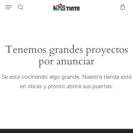
Menu
Skip
Menu
search
to
main
content
Tenemos grandes proyectos
por anunciar
Se está cocinando algo grande. Nuestra tienda está
en obras y pronto abrirá sus puertas.