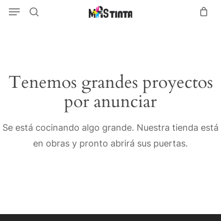
Menu
Skip
Menu
search
to
main
content
Tenemos grandes proyectos
por anunciar
Se está cocinando algo grande. Nuestra tienda está
en obras y pronto abrirá sus puertas.