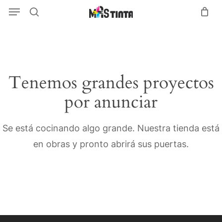
Menu
Skip
Menu
search
to
main
content
Tenemos grandes proyectos
por anunciar
Se está cocinando algo grande. Nuestra tienda está
en obras y pronto abrirá sus puertas.