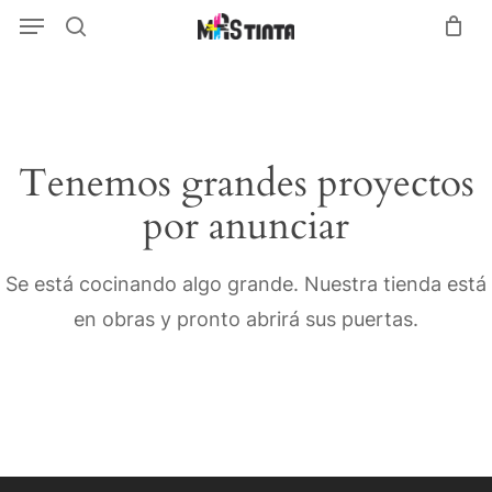
Menu
Skip
Menu
search
to
main
content
Tenemos grandes proyectos
por anunciar
Se está cocinando algo grande. Nuestra tienda está
en obras y pronto abrirá sus puertas.