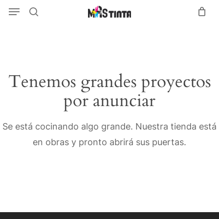
Menu
Skip
Menu
search
to
main
content
Tenemos grandes proyectos
por anunciar
Se está cocinando algo grande. Nuestra tienda está
en obras y pronto abrirá sus puertas.