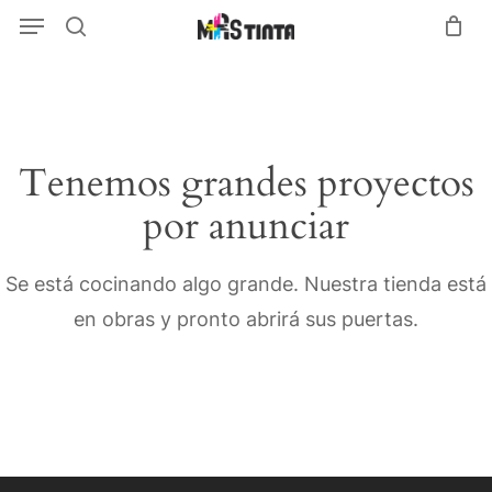
Menu
Skip
Menu
search
to
main
content
Tenemos grandes proyectos
por anunciar
Se está cocinando algo grande. Nuestra tienda está
en obras y pronto abrirá sus puertas.