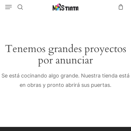
Menu
Skip
Menu
search
to
main
content
Tenemos grandes proyectos
por anunciar
Se está cocinando algo grande. Nuestra tienda está
en obras y pronto abrirá sus puertas.