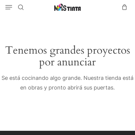
Menu
Skip
Menu
search
to
main
content
Tenemos grandes proyectos
por anunciar
Se está cocinando algo grande. Nuestra tienda está
en obras y pronto abrirá sus puertas.