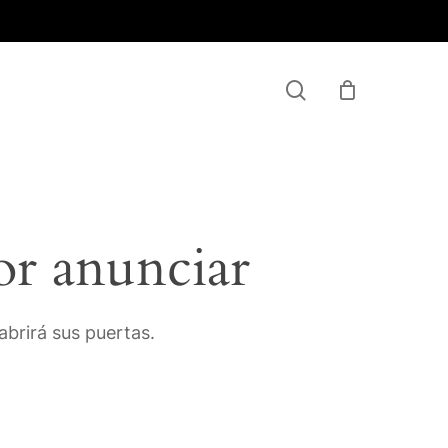
Menu
search
or anunciar
brirá sus puertas.